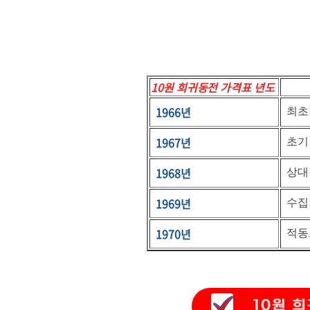
10원 희귀동전 가격표 년도
1966년
최초
1967년
초기
1968년
상대
1969년
수집
1970년
적동