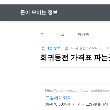
돈이 모이는 정보
홈
태그
방명록
돈 되는 정보 모음
/
머니 꿀팁
/
2024. 9. 9. 1
희귀동전 가격표 파는
https://cafe.naver.com/dreamworldmoney
드림세계화폐
회원78,500명이상 전국129개대리