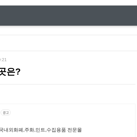
0:21
곳은?
광고
점 국내외화폐,주화,민트,수집용품 전문몰