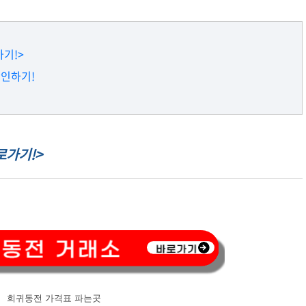
기!>
확인하기!
로가기!>
희귀동전 가격표 파는곳