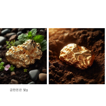
금한돈은 몇g