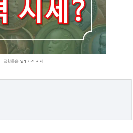
금한돈은 몇g 가격 시세