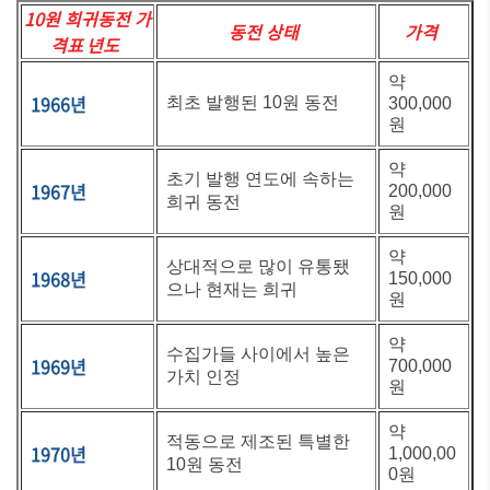
10원 희귀동전 가
동전 상태
가격
격표 년도
약
1966년
최초 발행된 10원 동전
300,000
원
약
초기 발행 연도에 속하는
1967년
200,000
희귀 동전
원
약
상대적으로 많이 유통됐
1968년
150,000
으나 현재는 희귀
원
약
수집가들 사이에서 높은
1969년
700,000
가치 인정
원
약
적동으로 제조된 특별한
1970년
1,000,00
10원 동전
0원