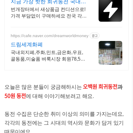
지금 가장 핫한 희귀동전 국내
최대 브랜드 중고거래
번개장터에서 새상품급 컨디션으로!
가격 부담없이 구매하세요 전국 각지
에서 올라오는 전국구 최다 상품 매
일 10만 개 이상의 신규 상품 업로드
https://cafe.naver.com/dreamworldmoney
광고
드림세계화폐
국내외지폐,주화,민트,금은화,우표,
골동품,미술품 벼룩시장 회원78,500
명이상
오백원 희귀동전
오늘은 많은 분들이 궁금해하시는
과
50원 동전
에 대해 이야기해보려고 해요.
동전 수집은 단순한 취미 이상의 의미를 가지는데요,
각각의 동전에는 그 시대의 역사와 문화가 담겨 있기
때문이에요.