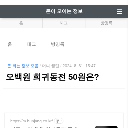
돈이 모이는 정보
홈
태그
방명록
홈
태그
방명록
돈 되는 정보 모음
/
머니 꿀팁
/
2024. 8. 31. 15:47
오백원 희귀동전 50원은?
https://m.bunjang.co.kr/
광고