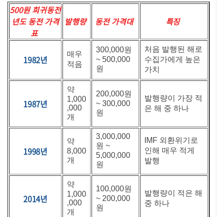
500원 희귀동전
년도 동전 가격
발행량
동전 가격대
특징
표
처음 발행된 해로
300,000원
매우
1982년
~ 500,000
수집가에게 높은
적음
원
가치
약
200,000원
발행량이 가장 적
1,000
1987년
~ 300,000
,000
은 해 중 하나
원
개
3,000,000
IMF 외환위기로
약
원 ~
1998년
인해 매우 적게
8,000
5,000,000
개
발행
원
약
100,000원
발행량이 적은 해
1,000
2014년
~ 200,000
,000
중 하나
원
개