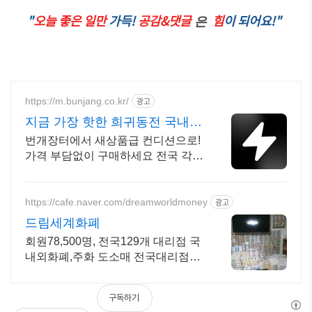
"
오늘 좋은 일만
가득!
공감&댓글
힘
이 되어요!"
은
https://m.bunjang.co.kr/
광고
지금 가장 핫한 희귀동전 국내
최대 브랜드 중고거래
번개장터에서 새상품급 컨디션으로!
가격 부담없이 구매하세요 전국 각지
에서 올라오는 전국구 최다 상품 매
일 10만 개 이상의 신규 상품 업로드
https://cafe.naver.com/dreamworldmoney
광고
드림세계화폐
회원78,500명, 전국129개 대리점 국
내외화폐,주화 도소매 전국대리점상
시 모집
구독하기