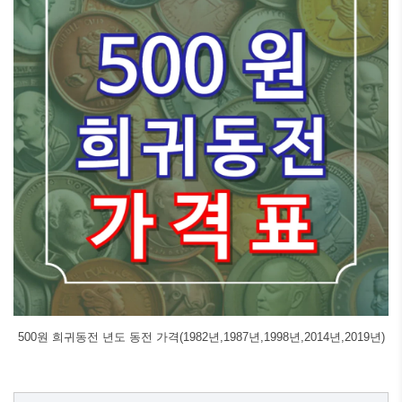
500원 희귀동전 년도 동전 가격(1982년,1987년,1998년,2014년,2019년)