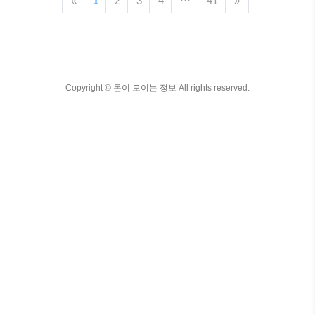
«
1
2
3
4
···
41
»
동산 세제가 자주 바뀌면서 “보유세가 얼
마나 나올까?”, “종합부동산세 대상일까?”,
“세금 부담이 어느 정도일까?” 등 걱정하는
분들이 많아졌어요. 그래서 이번 포스팅에
서는 2024년 기준 최신 정보를 바탕으로 1
가구 2주택 보유세에 관한 모든 내용을 확
TistoryWhaleSkin3.4
Copyright ©
돈이 모이는 정보
All rights reserved.
실히 정리해드리겠습니다.보유세의 정확
한 계산법, 종합부동산세 포함 여부, 절세
방법까지 표 정리와 함께 꼼꼼히 안내할
테니, 끝까지 읽고 나면 분명 머릿속이 깔
끔하게 정리될..