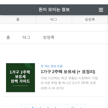
돈이 모이는 정보
홈
태그
방명록
홈
태그
방명록
돈 되는 정보 모음
1가구 2주택 보유세 (+ 표정리)
이번 시간에는 최근 부동산 시장에서 가장
뜨거운 주제 중 하나인 1가구 2주택 보유
세에 대해 정말 쉽고 자세하게 안내해 드
2025. 6. 18. 22:53
릴게요.집을 한 채 더 구매할 계획이거나
이미 2주택 이상 보유하고 계신 분들이라
면, 세금 문제는 반드시 짚고 넘어가야 하
는 중요한 부분이죠.특히 최근 몇 년간 부