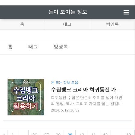
돈이 모이는 정보
홈
태그
방명록
홈
태그
방명록
돈 되는 정보 모음
수집뱅크 코리아 희귀동전 가격표 활용하기
희귀동전 수집은 단순히 취미를 넘어 개인
의 열정, 역사, 그리고 가치를 담는 일입니
다. 특히 희귀동전 수집은 세계 각국의 역
2024. 5. 12. 10:32
사적 사건, 문화, 예술을 한눈에 볼 수 있는
매력적인 분야입니다. 이러한 희귀동전을
거래하고 가치를 평가받는 곳, 바로 '수집
뱅크 코리아'의 희귀동전 거래소입니다. 본