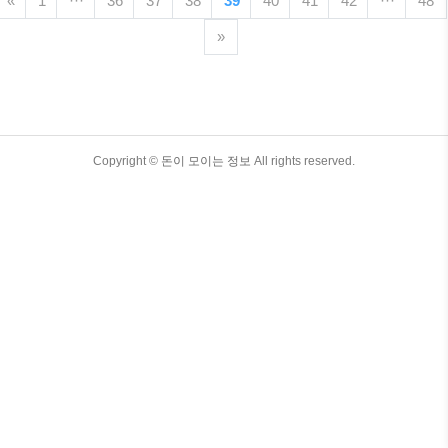
«
1
···
36
37
38
39
40
41
42
···
48
글에서는 수집뱅크 코리아 희귀동전 거래
소를 활용하여 당신의 수집품 가치를 극대
»
화하는 방법을 상세히 안내해 드리도록 할
게요. 목차 1. 수집뱅크 코리아 희귀동전
거래소 소개 '수집뱅크 코리아'는 희귀동
전을 포함한 다양한 수집품을 전문적으로
거래하는 온라인 플랫폼입니다. 사용자는
이곳에서 동전의 구매, 판매, 그리고 교환
TistoryWhaleSkin3.4
Copyright ©
돈이 모이는 정보
All rights reserved.
을 할 수 있으며, 전문가의 평가 서비스 또
한 제공받을 수 있습니다. 희귀동전 가격
표 제공되는 수..