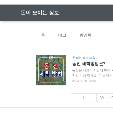
돈이 모이는 정보
홈
태그
방명록
돈 되는 정보 모음
동전 세척방법은?
동전은 시간이 지남에 따라 
지만 걱정 마세요! 이 글에
반짝 빛나게 만들고 싶은 분
2024. 3. 26. 12:49
습니다. 이제 자세하고 상세
앞서 준비해야 할 기본적인 준비
칫솔 또는 면봉 (옵션) - 식초
«
1
···
39
4
1) 따뜻한 물과 순한 비누를 이