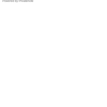
TistoryWhaleSkin3.4
Powered by Privatenote