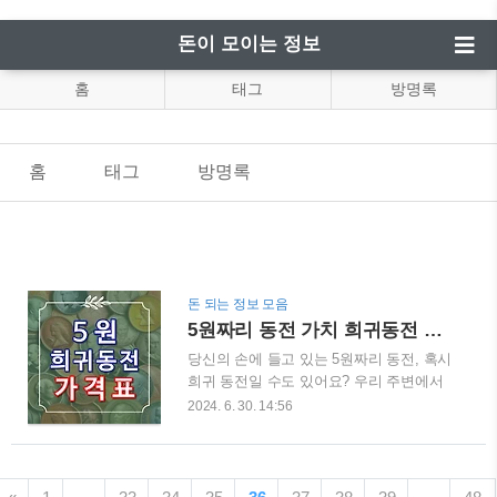
돈이 모이는 정보
홈
태그
방명록
홈
태그
방명록
돈 되는 정보 모음
5원짜리 동전 가치 희귀동전 년도 가격은?
당신의 손에 들고 있는 5원짜리 동전, 혹시
희귀 동전일 수도 있어요? 우리 주변에서
이제는 흔히 볼 수 없는 5원짜리 동전. 하
2024. 6. 30. 14:56
지만 발견하신다면, 단순한 소액 동전이라
고 생각하지 마세요! 이 5원 희귀 동전이
수십만 원, 심지어 백만 원 이상의 가치를
지닌 희귀 동전들이 존재할 수 있다는 사