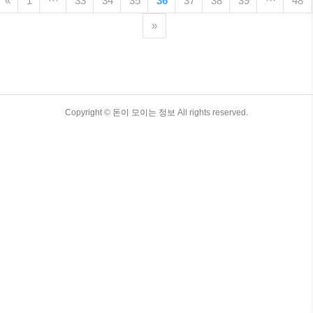
«
1
···
33
34
35
36
37
38
39
···
48
실, 알고 계셨나요? 이 블로그 게시물에서
는 5원짜리 동전의 가치, 희귀 동전의 특
»
징, 년도별 시세, 그리고 흥미로운 사실들
을 심층적으로 다뤄보겠습니다. 목차 1.
희귀동전 가격표 거래서 실시간 시세 바로
가기 2. 5원짜리 동전의 가치 조건
은? 모든 5원짜리 동전이 희귀 동전이 되
는 것은 아닙니다. 희귀 동전이 되는 조건
TistoryWhaleSkin3.4
Copyright ©
돈이 모이는 정보
All rights reserved.
은 다음과 같습니다. * 발행량: 동전의 발행
량이 적을수록 희귀 가치가 높아집니다. *..