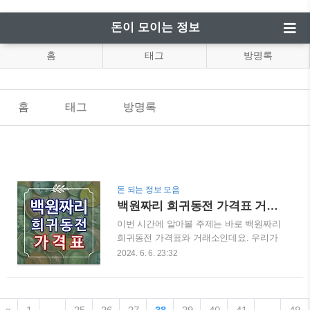
돈이 모이는 정보
홈
태그
방명록
홈
태그
방명록
돈 되는 정보 모음
백원짜리 희귀동전 가격표 거래소는?
이번 시간에 알아볼 주제는 바로 백원짜리
희귀동전 가격표와 거래소인데요. 우리가
사용하는 동전 중에 우리 주변에서 흔하게
2024. 6. 6. 23:32
사용하는 100원 동전은 단순한 화폐 이상
의 의미를 지니는 경우가 있어요. 바로 특
정 년도의 100원 동전들은 희귀성, 역사적
가치, 디자인적 특징 등을 지니며, 희귀 동