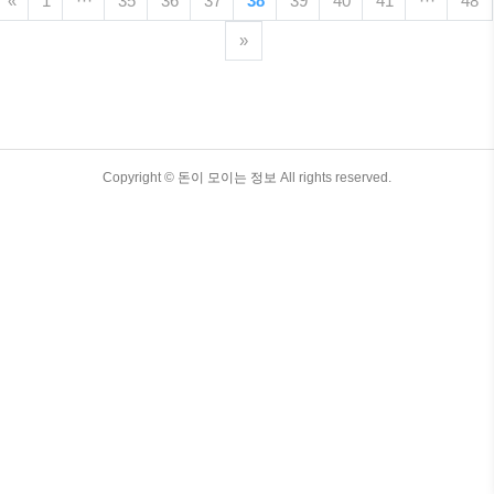
«
1
···
35
36
37
38
39
40
41
···
48
전 수집가들 사이에서 높은 가치를 지니고
있는 경우가 있답니다.. 이번 글에서는 100
»
원 희귀 동전의 가격표 및 분석을 통해 희
귀 동전의 특징과 가치에 영향을 미치는
요소를 자세히 살펴보고, 희귀 동전 거래
시 주의해야 할 점을 알아보는 시간을 가
져 볼까 합니다. 또한, 100원 희귀 동전 수
집에 도움이 되는 정보 사이트도 소개해서
TistoryWhaleSkin3.4
Copyright ©
돈이 모이는 정보
All rights reserved.
바로 자신이 가지고 있는 희귀동전의 가치
를 알아볼 수 있게 도와 드리도록 할께
요. 목..