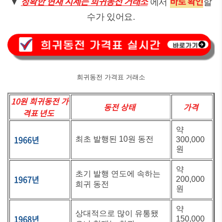
정확한 현재 시세는 희귀동전 거래소
바로 확인
▼
에서
할
수가 있어요.
희귀동전 가격표 거래소
10원 희귀동전 가
동전 상태
가격
격표 년도
약
1966년
최초 발행된 10원 동전
300,000
원
약
초기 발행 연도에 속하는
1967년
200,000
희귀 동전
원
약
상대적으로 많이 유통됐
1968년
150,000