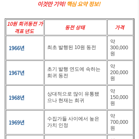
이것만 기억!
핵심 요약 정보!
10원 희귀동전 가
동전 상태
가격
격표 년도
약
1966년
최초 발행된 10원 동전
300,000
원
약
초기 발행 연도에 속하는
1967년
200,000
희귀 동전
원
약
상대적으로 많이 유통됐
1968년
150,000
으나 현재는 희귀
원
약
수집가들 사이에서 높은
1969년
700,000
가치 인정
원