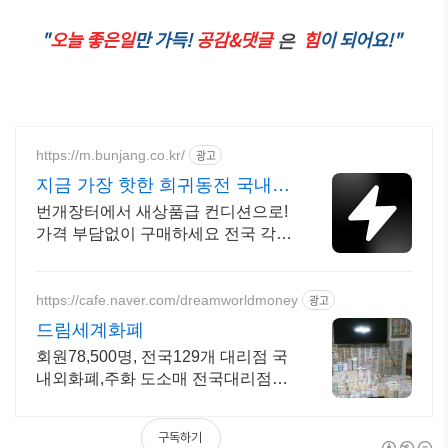
"
오늘 좋은일
만 가득!
공감&댓글
힘
이 되어요!"
은
https://m.bunjang.co.kr/
광고
지금 가장 핫한 희귀동전 국내
최대 브랜드 중고거래
번개장터에서 새상품급 컨디션으로!
가격 부담없이 구매하세요 전국 각지
에서 올라오는 전국구 최다 상품 매
일 10만 개 이상의 신규 상품 업로드
https://cafe.naver.com/dreamworldmoney
광고
드림세계화폐
회원78,500명, 전국129개 대리점 국
내외화폐,주화 도소매 전국대리점상
시 모집
구독하기