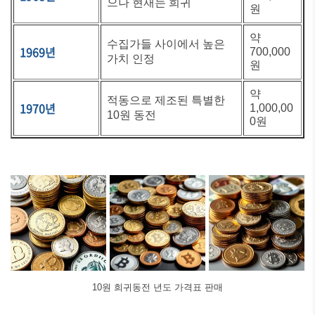
으나 현재는 희귀
원
약
수집가들 사이에서 높은
1969년
700,000
가치 인정
원
약
적동으로 제조된 특별한
1970년
1,000,00
10원 동전
0원
10원 희귀동전 년도 가격표 판매