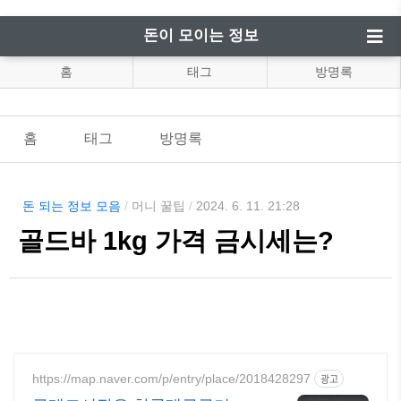
돈이 모이는 정보
홈
태그
방명록
홈
태그
방명록
돈 되는 정보 모음
/
머니 꿀팁
/
2024. 6. 11. 21:28
골드바 1kg 가격 금시세는?
https://map.naver.com/p/entry/place/2018428297
광고