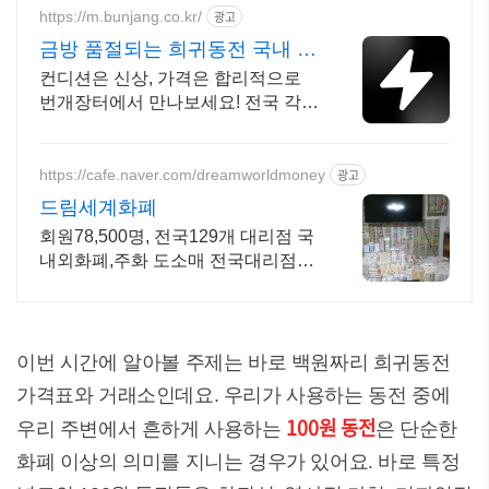
https://m.bunjang.co.kr/
광고
금방 품절되는 희귀동전 국내 최
대 브랜드 중고거래
컨디션은 신상, 가격은 합리적으로
번개장터에서 만나보세요! 전국 각지
에서 올라오는 전국구 최다 상품 매
일 10만 개 이상의 신규 상품 업로드
https://cafe.naver.com/dreamworldmoney
광고
드림세계화폐
회원78,500명, 전국129개 대리점 국
내외화폐,주화 도소매 전국대리점상
시 모집
이번 시간에 알아볼 주제는 바로 백원짜리 희귀동전
가격표와 거래소인데요. 우리가 사용하는 동전 중에
100원 동전
우리 주변에서 흔하게 사용하는
은 단순한
화폐 이상의 의미를 지니는 경우가 있어요. 바로 특정