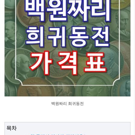
백원짜리 희귀동전
목차