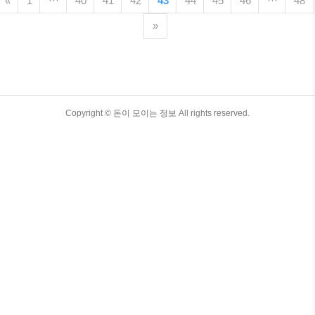
«
1
···
40
41
42
43
44
45
46
···
48
특별한 아이템입니다. 이 글에서는 500원
희귀 동전의 특징, 가격, 거래 방법 등에 대
»
해 상세하게 다루고자 합니다. 또한, 최신
정보를 반영하여 여러분께 유익한 정보를
제공할 것입니다. 목차 500원 희귀 동전의
특징 500원 희귀 동전은 몇 가지 특징을 가
지고 있습니다. 첫째, 발행량이 적거나 특
수한 사건을 기념하기 위해 발행된 동전입
TistoryWhaleSkin3.4
Copyright ©
돈이 모이는 정보
All rights reserved.
니다. 이러한 동전은 시장에서 찾아보기
힘들며, 그 희귀성 때문에 높은 가치를 지
닙니다. ..