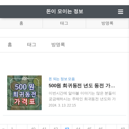
돈이 모이는 정보
홈
태그
방명록
홈
태그
방명록
돈 되는 정보 모음
500원 희귀동전 년도 동전 가격(1982년,1987년,1998년,2014년,2019년)
이번시간에 알아볼 이야기는 많은 분들이
궁금해하시는 주제인 희귀동전 년도와 가
격에 대해서 알아볼 텐데요. 희귀동전 가
2024. 3. 13. 22:15
운데에서도 큰 가치로 많은 동전 수집가들
에게 주목을 받는 대한민국의 500원 희귀
동전! 500원 희귀 동전은 단순한 화폐가 아
닌, 수집가들 사이에서 큰 가치를 지니는