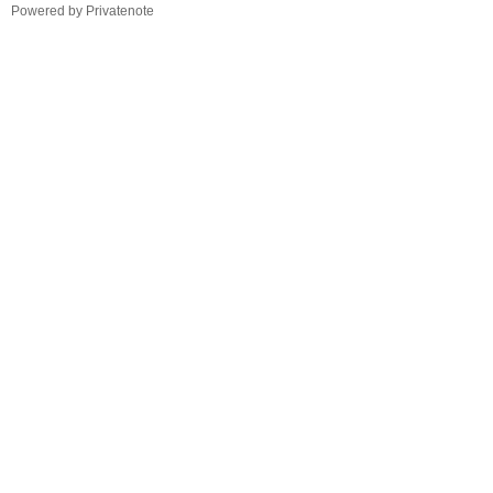
TistoryWhaleSkin3.4
Powered by Privatenote