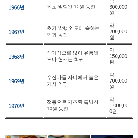
약
1966년
최초 발행된 10원 동전
300,000
원
약
초기 발행 연도에 속하는
1967년
200,000
희귀 동전
원
약
상대적으로 많이 유통됐
1968년
150,000
으나 현재는 희귀
원
약
수집가들 사이에서 높은
1969년
700,000
가치 인정
원
약
적동으로 제조된 특별한
1970년
1,000,00
10원 동전
0원