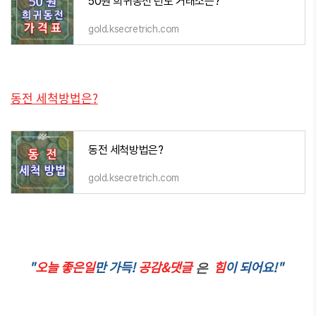
50원 희귀동전 년도 거래소는?
gold.ksecretrich.com
동전 세척방법은?
동전 세척방법은?
gold.ksecretrich.com
"
오늘 좋은일
만 가득!
공감&댓글
힘
이 되어요!"
은