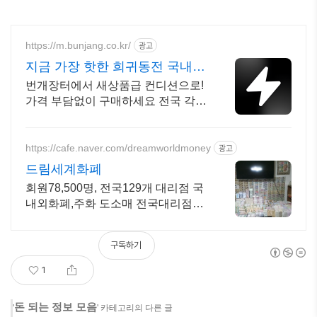
https://m.bunjang.co.kr/
광고
지금 가장 핫한 희귀동전 국내
최대 브랜드 중고거래
번개장터에서 새상품급 컨디션으로!
가격 부담없이 구매하세요 전국 각지
에서 올라오는 전국구 최다 상품 매
일 10만 개 이상의 신규 상품 업로드
https://cafe.naver.com/dreamworldmoney
광고
드림세계화폐
회원78,500명, 전국129개 대리점 국
내외화폐,주화 도소매 전국대리점상
시 모집
구독하기
1
돈 되는 정보 모음
'
' 카테고리의 다른 글