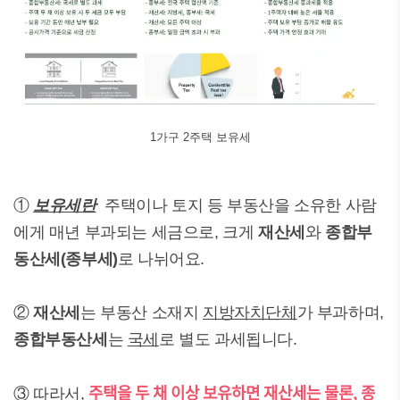
1가구 2주택 보유세
①
보유세란
주택이나 토지 등 부동산을 소유한 사람
에게 매년 부과되는 세금으로, 크게
재산세
와
종합부
동산세(종부세)
로 나뉘어요.
②
재산세
는 부동산 소재지
지방자치단체
가 부과하며,
종합부동산세
는
국세
로 별도 과세됩니다.
주택을 두 채 이상 보유하면 재산세는 물론, 종
③ 따라서,