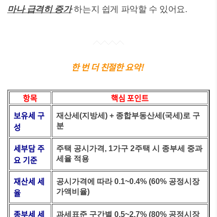
마나 급격히 증가
하는지 쉽게 파악할 수 있어요.
한 번 더 친절한 요약!
항목
핵심 포인트
보유세 구
재산세(지방세) + 종합부동산세(국세)로 구
성
분
세부담 주
주택 공시가격, 1가구 2주택 시 종부세 중과
요 기준
세율 적용
재산세 세
공시가격에 따라 0.1~0.4% (60% 공정시장
율
가액비율)
종부세 세
과세표준 구간별 0.5~2.7% (80% 공정시장