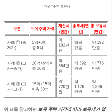
1가구 2주택 보유세
재산세
종부세(연
총 보유세
구분
보유주택 가격
(연간)
간)
(연간)
약
사례 ① (중
5억+3억 =
해당
약 192
192만
저가)
총 8억
없음
만원
원
약
사례 ② (고
10억+6억 =
약 392
약 776
384만
가+중가)
총 16억
만원
만원
원
약
약
약
사례 ③ (고
15억+15억
720만
1,176
1,896
가+고가)
= 총 30억
만원
만원
원
위 표를 참고하면
보유 주택 가격에 따라 보유세가 얼