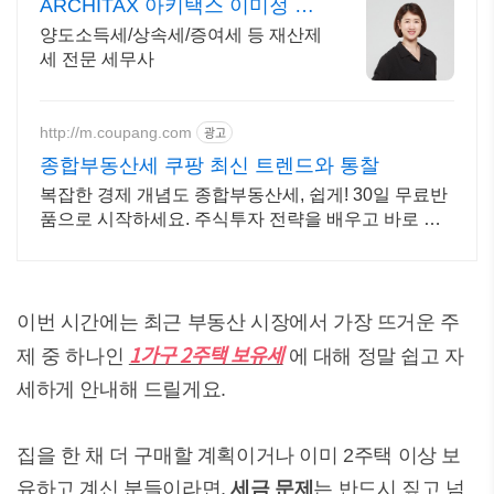
ARCHITAX 아키택스 이미정 세
무사
양도소득세/상속세/증여세 등 재산제
세 전문 세무사
http://m.coupang.com
광고
종합부동산세 쿠팡 최신 트렌드와 통찰
복잡한 경제 개념도 종합부동산세, 쉽게! 30일 무료반
품으로 시작하세요. 주식투자 전략을 배우고 바로 실
천! 오늘주문 내일도착 로켓배송으로 시작하세요.
이번 시간에는 최근 부동산 시장에서 가장 뜨거운 주
1가구 2주택 보유세
제 중 하나인
에 대해 정말 쉽고 자
세하게 안내해 드릴게요.
집을 한 채 더 구매할 계획이거나 이미 2주택 이상 보
유하고 계신 분들이라면,
세금 문제
는 반드시 짚고 넘