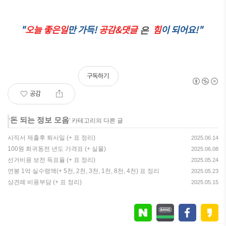
"
오늘 좋은일
만 가득!
공감&댓글
힘
이 되어요!"
은
구독하기
공감
돈 되는 정보 모음
'
' 카테고리의 다른 글
사직서 제출후 퇴사일 (+ 표 정리)
2025.06.14
100원 희귀동전 년도 가격표 (+ 실물)
2025.06.08
선거비용 보전 득표율 (+ 표 정리)
2025.05.24
연봉 1억 실수령액(+ 5천, 2천, 3천, 1천, 8천, 4천) 표 정리
2025.05.23
상견례 비용부담 (+ 표 정리)
2025.05.15