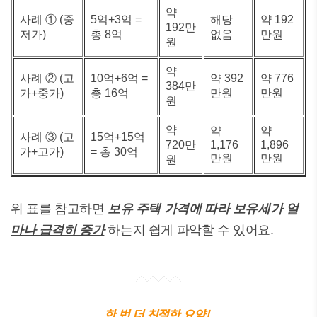
약
사례 ① (중
5억+3억 =
해당
약 192
192만
저가)
총 8억
없음
만원
원
약
사례 ② (고
10억+6억 =
약 392
약 776
384만
가+중가)
총 16억
만원
만원
원
약
약
약
사례 ③ (고
15억+15억
720만
1,176
1,896
가+고가)
= 총 30억
만원
만원
원
위 표를 참고하면
보유 주택 가격에 따라 보유세가 얼
마나 급격히 증가
하는지 쉽게 파악할 수 있어요.
한 번 더 친절한 요약!