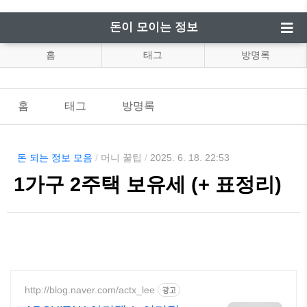
돈이 모이는 정보
홈
태그
방명록
홈
태그
방명록
돈 되는 정보 모음
/
머니 꿀팁
/
2025. 6. 18. 22:53
1가구 2주택 보유세 (+ 표정리)
http://blog.naver.com/actx_lee
광고