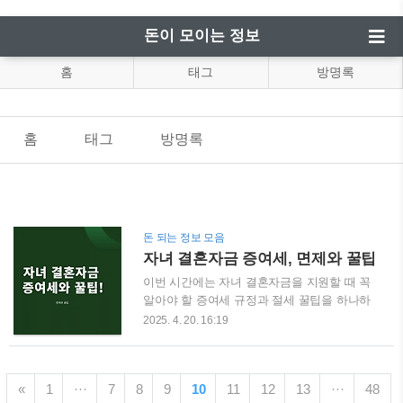
돈이 모이는 정보
홈
태그
방명록
홈
태그
방명록
돈 되는 정보 모음
자녀 결혼자금 증여세, 면제와 꿀팁
이번 시간에는 자녀 결혼자금을 지원할 때 꼭
알아야 할 증여세 규정과 절세 꿀팁을 하나하
나 살펴보려고 해요.결혼식·신혼집·혼수 등으
2025. 4. 20. 16:19
로 목돈이 들어가는 시기라 “부모로서 조금이
라도 보태주고 싶은데, 세금은 얼마나 낼까?”
하는 걱정이 많으시죠?2025년 현재 세법을 반
«
1
···
7
8
9
10
11
12
13
···
48
영해 증여세 면제 한도, 신고 방법, 합법적인