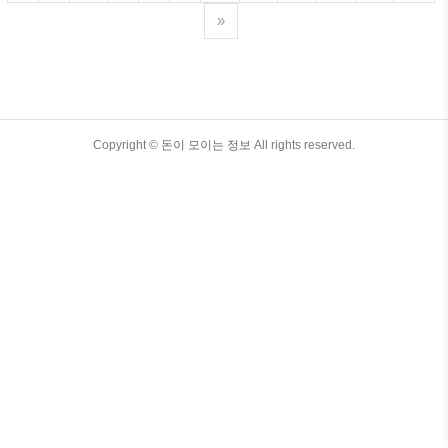
절세 전략까지 꼼꼼히 정리했으니, 끝까지 읽
»
고 세금 폭탄 걱정 없이 든든하게 지원해 보세
요 😊 목차 1. 증여세 기본 개념과 면제 한도
1) 증여세란? 타인(부모·조부모·친척 등)에게
재산을 무상으로 받으면 수증자(=받는 사람)
가 내는 세금이에요.현금·예금·부동산·전세보
증금·자동차·주식 등 가치가 있는 모든 것이
TistoryWhaleSkin3.4
Copyright ©
과세 대상입니다. 2) 직계존·비..
돈이 모이는 정보
All rights reserved.