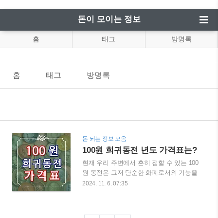
돈이 모이는 정보
홈
태그
방명록
홈
태그
방명록
돈 되는 정보 모음
100원 희귀동전 년도 가격표는?
현재 우리 주변에서 흔히 접할 수 있는 100
원 동전은 그저 단순한 화폐로서의 기능을
넘어서는 의미를 지니고 있습니다. 특히,
2024. 11. 6. 07:35
특정 년도에 발행된 100원 동전들은 그 희
귀성, 역사적 가치, 그리고 디자인적 특성
때문에 희귀 동전 수집가들 사이에서 상당