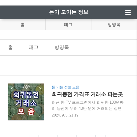
돈이 모이는 정보
홈
태그
방명록
홈
태그
방명록
돈 되는 정보 모음
희귀동전 가격표 거래소 파는곳
최근 한 TV 프로그램에서 희귀한 100원짜
리 동전이 무려 40만 원에 거래되는 장면
이 방영되면서 많은 사람들의 이목을 집중
2024. 9. 5. 21:19
시켰는데요. 이 방송 이후 많은 분들에게
희귀동전에 대한 새로운 관심을 불러일으
켰고, 집안 곳곳에 잠들어 있는 저금통에